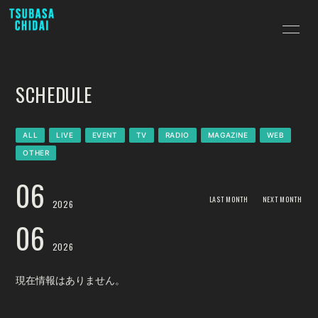
HOME
INFORMATION
SCHEDULE
SCHEDULE
PROFILE
VIDEO
BLOG
ALL
LIVE
EVENT
TV
RADIO
MAGAZINE
WEB
OTHER
MOVIE
PHOTO
06
アンケートフォーム
LAST MONTH
NEXT MONTH
2026
06
2026
現在情報はありません。
会員登録
ログイン