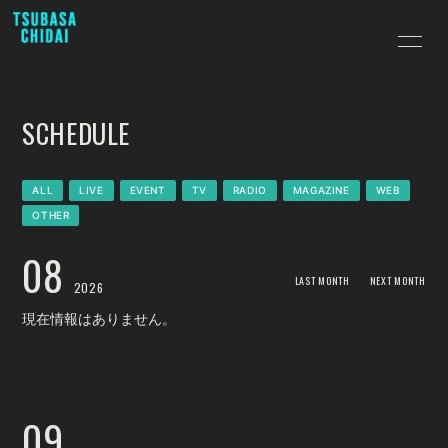
HOME
INFORMATION
SCHEDULE
SCHEDULE
PROFILE
VIDEO
BLOG
ALL
LIVE
EVENT
TV
RADIO
MAGAZINE
WEB
OTHER
MOVIE
PHOTO
08
アンケートフォーム
LAST MONTH
NEXT MONTH
2026
現在情報はありません。
会員登録
ログイン
09